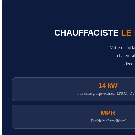
CHAUFFAGISTE
LE
Votre chauff
chaleur a
décou
14 kW
Puissance groupe extérieur EPRA14D
MPR
Éligible MaPrimeRénov'