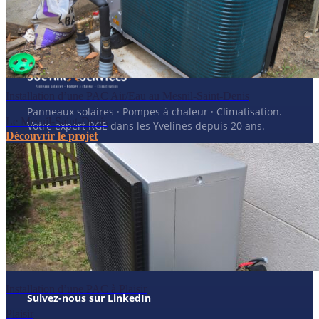
Toutes nos réalisations
Installation d’une PAC Air/Eau au Mesnil-Saint-Denis
Panneaux solaires · Pompes à chaleur · Climatisation.
Le Mesnil-Saint-Denis
Votre expert RGE dans les Yvelines depuis 20 ans.
Découvrir le projet
📍
15 rue Traversière
78580 Les Alluets-le-Roi
📞
01 39 75 49 55
✉️
contact@sol-air-services.fr
Nous laisser un avis
Installation d’une PAC à Plaisir
Suivez-nous sur LinkedIn
Plaisir