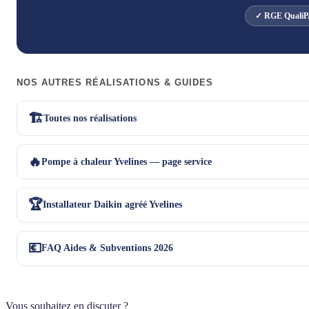
✓ RGE QualiP
NOS AUTRES RÉALISATIONS & GUIDES
🏗️
Toutes nos réalisations
🔥
Pompe à chaleur Yvelines — page service
🏆
Installateur Daikin agréé Yvelines
💶
FAQ Aides & Subventions 2026
Vous souhaitez en discuter ?