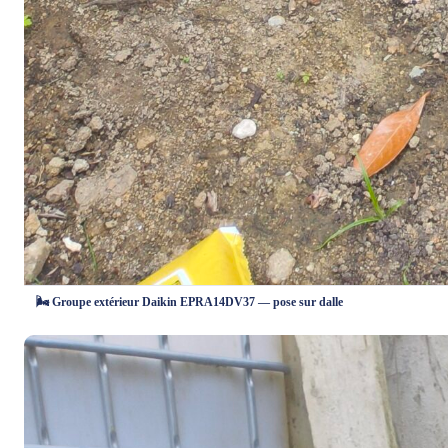
🌬️ Groupe extérieur Daikin EPRA14DV37 — pose sur dalle