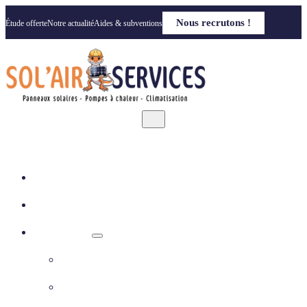
Nous recrutons !
Étude offerte
Notre actualité
Aides & subventions
Accueil
Qui sommes nous
Nos solutions
Panneaux photovoltaïques
Pompe à chaleur