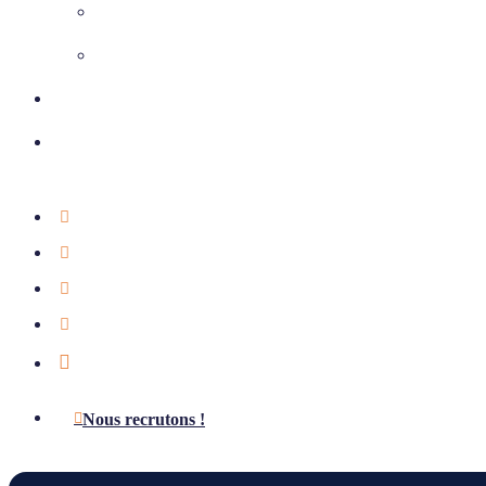
Climatisation
Chauffage et ventilation
Nos réalisations
Nous contacter
01 39 75 49 55
Étude offerte
Notre actualité
Aides & subventions
LinkedIn
Nous recrutons !