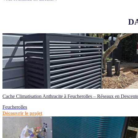
DA
Cache Climatisation Anthracite à Feucherolles – Réseaux en Descent
Feucherolles
Découvrir le projet