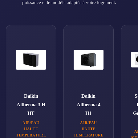
puissance et le modèle adaptés à votre logement.
Daikin
Daikin
S
Altherma 3 H
Altherma 4
HT
H1
Ge
AIR/EAU
AIR/EAU
HAUTE
HAUTE
A
TEMPÉRATURE
TEMPÉRATURE
MO