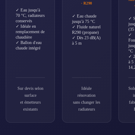
· R290
✓ Eau jusqu'à
70 °C, radiateurs
✓ Eau chaude
✓ 
conservés
jusqu'à 75 °C
jusq
✓ Idéale en
✓ Fluide naturel
(35
remplacement de
R290 (propane)
✓
chaudière
✓ Dès 23 dB(A)
Fon
✓ Ballon d'eau
à 5 m
jus
chaude intégré
°C
✓ 2
à 5
14,
Sur devis selon
Idéale
Sol
surface
rénovation
i
et émetteurs
sans changer les
fab
existants
radiateurs