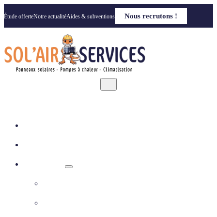
Nous recrutons !
Étude offerte
Notre actualité
Aides & subventions
Accueil
Qui sommes nous
Nos solutions
Panneaux photovoltaïques
Pompe à chaleur