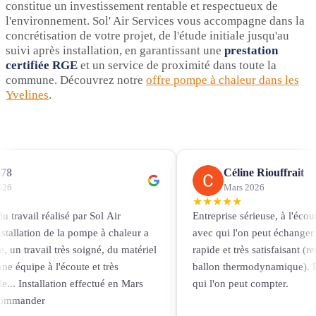
constitue un investissement rentable et respectueux de
l'environnement. Sol' Air Services vous accompagne dans la
concrétisation de votre projet, de l'étude initiale jusqu'au
suivi après installation, en garantissant une
prestation
certifiée RGE
et un service de proximité dans toute la
commune. Découvrez notre
offre pompe à chaleur dans les
Yvelines
.
78
Céline Riouffrait
026
Mars 2026
★
★
★
★
★
du travail réalisé par Sol Air
Entreprise sérieuse, à l'écou
installation de la pompe à chaleur a
avec qui l'on peut échanger 
, un travail très soigné, du matériel
rapide et très satisfaisant (
une équipe à l'écoute et très
ballon thermodynamique). D
e... Installation effectué en Mars
qui l'on peut compter.
commander