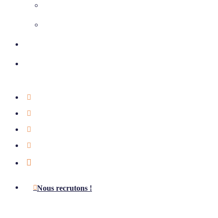
Climatisation
Chauffage et ventilation
Nos réalisations
Nous contacter
01 39 75 49 55
Étude offerte
Notre actualité
Aides & subventions
LinkedIn
Nous recrutons !