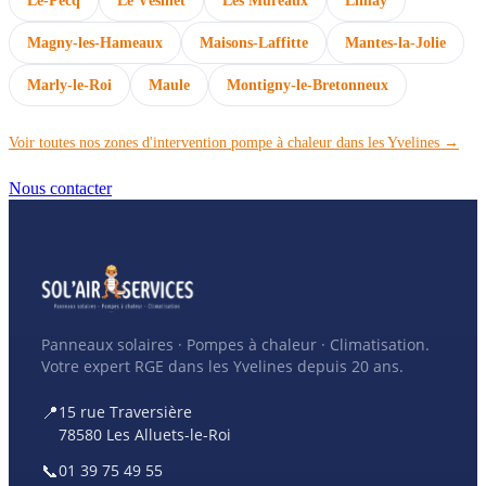
Le-Pecq
Le Vésinet
Les Mureaux
Limay
Magny-les-Hameaux
Maisons-Laffitte
Mantes-la-Jolie
Marly-le-Roi
Maule
Montigny-le-Bretonneux
Voir toutes nos zones d'intervention pompe à chaleur dans les Yvelines →
Nous contacter
Panneaux solaires · Pompes à chaleur · Climatisation.
Votre expert RGE dans les Yvelines depuis 20 ans.
📍
15 rue Traversière
78580 Les Alluets-le-Roi
📞
01 39 75 49 55