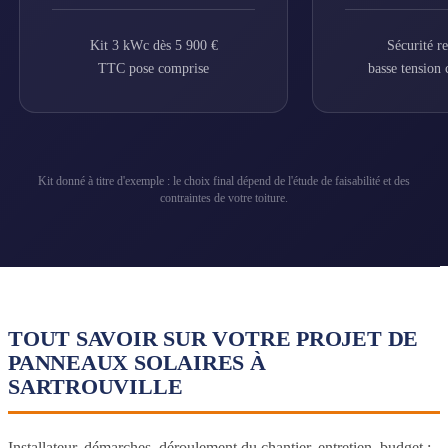
Kit 3 kWc dès 5 900 €
Sécurité r
TTC pose comprise
basse tension 
Kit donné à titre d'exemple : le choix final dépend de l'étude de faisabilité et des
contraintes de votre toiture.
TOUT SAVOIR SUR VOTRE PROJET DE
PANNEAUX SOLAIRES À
SARTROUVILLE
Installateur, démarches, déroulement du chantier, entretien, budget :