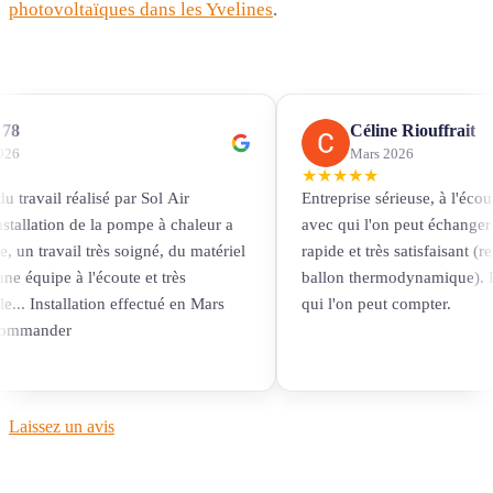
photovoltaïques dans les Yvelines
.
78
Céline Riouffrait
026
Mars 2026
★
★
★
★
★
du travail réalisé par Sol Air
Entreprise sérieuse, à l'écou
installation de la pompe à chaleur a
avec qui l'on peut échanger 
, un travail très soigné, du matériel
rapide et très satisfaisant (
une équipe à l'écoute et très
ballon thermodynamique). D
e... Installation effectué en Mars
qui l'on peut compter.
commander
Laissez un avis