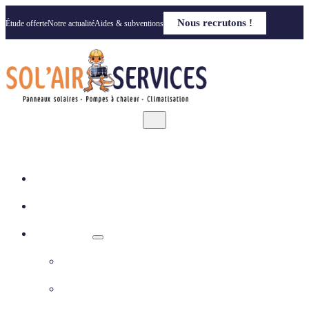
Nous recrutons !
Étude offerte
Notre actualité
Aides & subventions
Accueil
Qui sommes nous
Nos solutions
Panneaux photovoltaïques
Pompe à chaleur