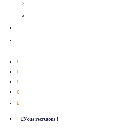
Climatisation
Chauffage et ventilation
Nos réalisations
Nous contacter
01 39 75 49 55
Étude offerte
Notre actualité
Aides & subventions
LinkedIn
Nous recrutons !