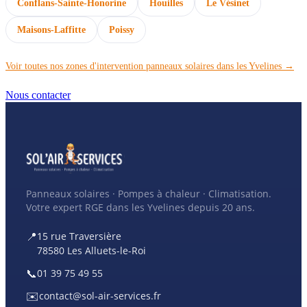
Conflans-Sainte-Honorine
Houilles
Le Vésinet
Maisons-Laffitte
Poissy
Voir toutes nos zones d'intervention panneaux solaires dans les Yvelines →
Nous contacter
Panneaux solaires · Pompes à chaleur · Climatisation.
Votre expert RGE dans les Yvelines depuis 20 ans.
📍
15 rue Traversière
78580 Les Alluets-le-Roi
📞
01 39 75 49 55
✉️
contact@sol-air-services.fr