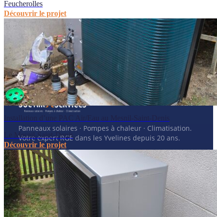
Feucherolles
Découvrir le projet
Toutes nos réalisations
Installation d’une PAC Air/Eau au Mesnil-Saint-Denis
Panneaux solaires · Pompes à chaleur · Climatisation.
Le Mesnil-Saint-Denis
Votre expert RGE dans les Yvelines depuis 20 ans.
Découvrir le projet
📍
15 rue Traversière
78580 Les Alluets-le-Roi
📞
01 39 75 49 55
✉️
contact@sol-air-services.fr