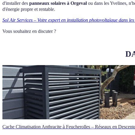
d'installer des
panneaux solaires à Orgeval
ou dans les Yvelines, n'h
d'énergie propre et rentable.
Sol Air Services – Votre expert en installation photovoltaïque dans les
Vous souhaitez en discuter ?
DA
Cache Climatisation Anthracite à Feucherolles – Réseaux en Descent