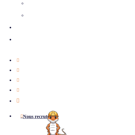
Climatisation
Chauffage et ventilation
Nos réalisations
Nous contacter
01 39 75 49 55
Étude offerte
Notre actualité
Aides & subventions
LinkedIn
Nous recrutons !