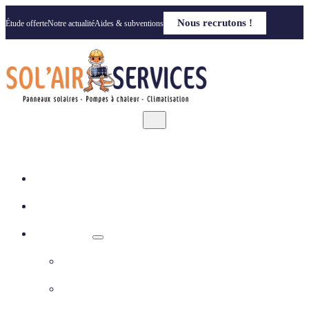
Nous recrutons !
Étude offerte
Notre actualité
Aides & subventions
Accueil
Qui sommes nous
Nos solutions
Panneaux photovoltaïques
Pompe à chaleur