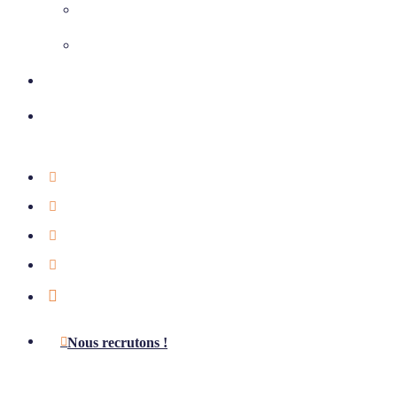
Climatisation
Chauffage et ventilation
Nos réalisations
Nous contacter
01 39 75 49 55
Étude offerte
Notre actualité
Aides & subventions
LinkedIn
Nous recrutons !