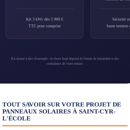
Kit 3 kWc dès 5 900 €
Sécurité r
TTC pose comprise
basse tension 
Kit donné à titre d'exemple : le choix final dépend de l'étude de faisabilité et des
contraintes de votre toiture.
TOUT SAVOIR SUR VOTRE PROJET DE
PANNEAUX SOLAIRES À SAINT-CYR-
L'ÉCOLE