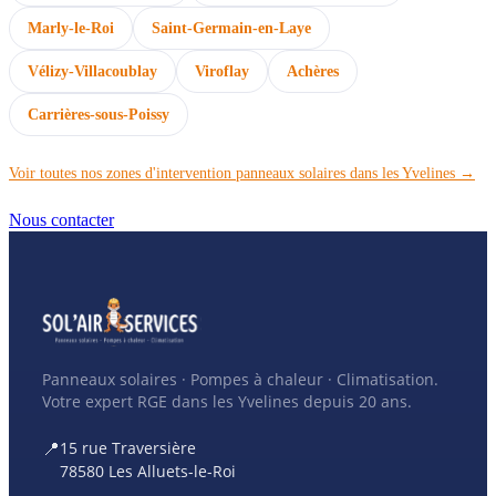
Marly-le-Roi
Saint-Germain-en-Laye
Vélizy-Villacoublay
Viroflay
Achères
Carrières-sous-Poissy
Voir toutes nos zones d'intervention panneaux solaires dans les Yvelines →
Nous contacter
Panneaux solaires · Pompes à chaleur · Climatisation.
Votre expert RGE dans les Yvelines depuis 20 ans.
📍
15 rue Traversière
78580 Les Alluets-le-Roi