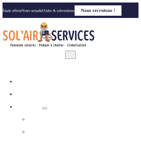
Nous recrutons !
Étude offerte
Notre actualité
Aides & subventions
Accueil
Qui sommes nous
Nos solutions
Panneaux photovoltaïques
Pompe à chaleur