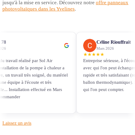
jusqu'à la mise en service. Découvrez notre
offre panneaux
photovoltaïques dans les Yvelines
.
 78
Céline Riouffrait
026
Mars 2026
★
★
★
★
★
 du travail réalisé par Sol Air
Entreprise sérieuse, à l'écou
installation de la pompe à chaleur a
avec qui l'on peut échanger 
, un travail très soigné, du matériel
rapide et très satisfaisant 
une équipe à l'écoute et très
ballon thermodynamique). D
e... Installation effectué en Mars
qui l'on peut compter.
ecommander
Laissez un avis