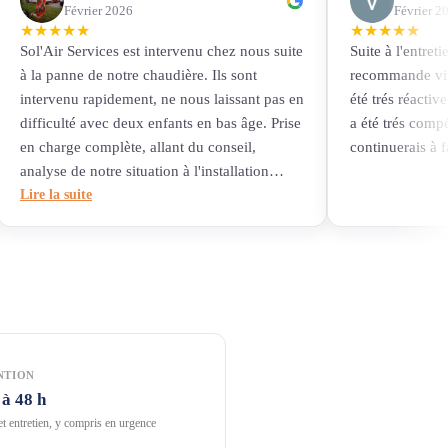
Février 2026
Février 2
★
★
★
★
★
★
★
★
★
★
Sol'Air Services est intervenu chez nous suite
Suite à l'entreti
à la panne de notre chaudière. Ils sont
recommande vive
intervenu rapidement, ne nous laissant pas en
été trés réactiv
difficulté avec deux enfants en bas âge. Prise
a été trés compé
en charge complète, allant du conseil,
continuerais à fa
analyse de notre situation à l'installation
finale avec à chaque contact des personnes
Lire la suite
aimables, disponibles et compétentes ! Je
recommande vivement !
NTION
 à 48 h
t entretien, y compris en urgence