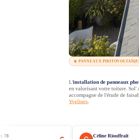
☀️ PANNEAUX PHOTOVOLTAÏQUE
L'
installation de panneaux pho
en valorisant votre toiture. Sol
accompagne de l'étude de faisab
Yvelines
.
x 78
Céline Riouffrait