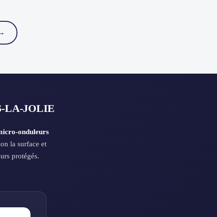
 →
-LA-JOLIE
icro-onduleurs
n la surface et
eurs protégés.