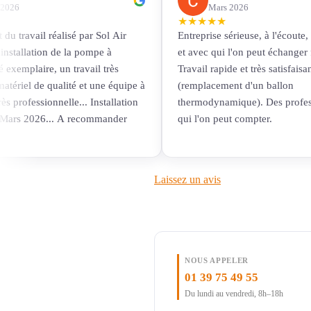
 2026
Mars 2026
★
★
★
★
★
t du travail réalisé par Sol Air
Entreprise sérieuse, à l'écoute,
'installation de la pompe à
et avec qui l'on peut échanger 
é exemplaire, un travail très
Travail rapide et très satisfaisan
atériel de qualité et une équipe à
(remplacement d'un ballon
rès professionnelle... Installation
thermodynamique). Des profess
 Mars 2026... A recommander
qui l'on peut compter.
Laissez un avis
NOUS APPELER
01 39 75 49 55
Du lundi au vendredi, 8h–18h