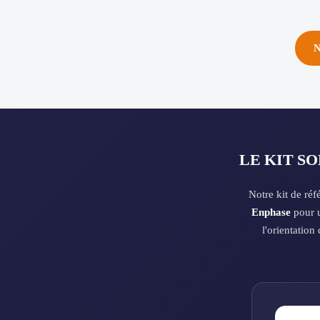
N
LE KIT S
Notre kit de ré
Enphase
pour u
l'orientation