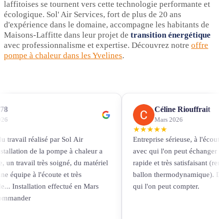
laffitoises se tournent vers cette technologie performante et
écologique. Sol' Air Services, fort de plus de 20 ans
d'expérience dans le domaine, accompagne les habitants de
Maisons-Laffitte dans leur projet de
transition énergétique
avec professionnalisme et expertise. Découvrez notre
offre
pompe à chaleur dans les Yvelines
.
78
Céline Riouffrait
026
Mars 2026
★
★
★
★
★
du travail réalisé par Sol Air
Entreprise sérieuse, à l'écou
nstallation de la pompe à chaleur a
avec qui l'on peut échanger 
, un travail très soigné, du matériel
rapide et très satisfaisant (
ne équipe à l'écoute et très
ballon thermodynamique). D
e... Installation effectué en Mars
qui l'on peut compter.
commander