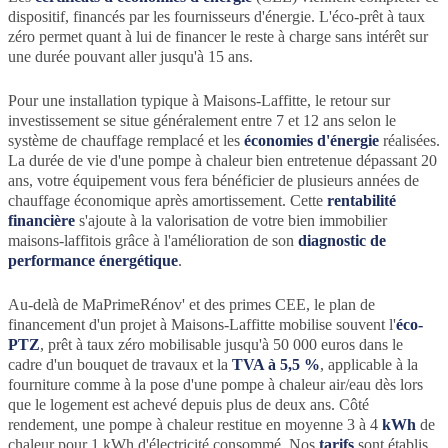
dispositif, financés par les fournisseurs d'énergie. L'éco-prêt à taux
zéro permet quant à lui de financer le reste à charge sans intérêt sur
une durée pouvant aller jusqu'à 15 ans.
Pour une installation typique à Maisons-Laffitte, le retour sur
investissement se situe généralement entre 7 et 12 ans selon le
système de chauffage remplacé et les
économies d'énergie
réalisées.
La durée de vie d'une pompe à chaleur bien entretenue dépassant 20
ans, votre équipement vous fera bénéficier de plusieurs années de
chauffage économique après amortissement. Cette
rentabilité
financière
s'ajoute à la valorisation de votre bien immobilier
maisons-laffitois grâce à l'amélioration de son
diagnostic de
performance énergétique
.
Au-delà de MaPrimeRénov' et des primes CEE, le plan de
financement d'un projet à Maisons-Laffitte mobilise souvent l'
éco-
PTZ
, prêt à taux zéro mobilisable jusqu'à 50 000 euros dans le
cadre d'un bouquet de travaux et la
TVA à 5,5 %
, applicable à la
fourniture comme à la pose d'une pompe à chaleur air/eau dès lors
que le logement est achevé depuis plus de deux ans. Côté
rendement, une pompe à chaleur restitue en moyenne 3 à 4
kWh
de
chaleur pour 1 kWh d'électricité consommé. Nos
tarifs
sont établis