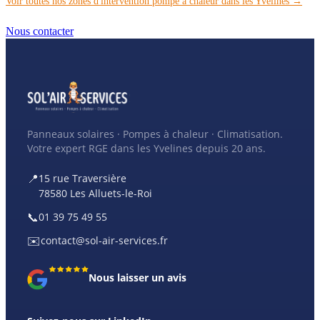
Voir toutes nos zones d'intervention pompe à chaleur dans les Yvelines →
Nous contacter
Panneaux solaires · Pompes à chaleur · Climatisation.
Votre expert RGE dans les Yvelines depuis 20 ans.
📍
15 rue Traversière
78580 Les Alluets-le-Roi
📞
01 39 75 49 55
✉️
contact@sol-air-services.fr
Nous laisser un avis