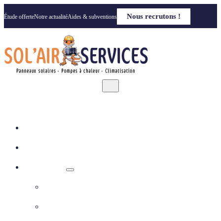
Nous recrutons !
Étude offerte
Notre actualité
Aides & subventions
Accueil
Qui sommes nous
Nos solutions
Panneaux photovoltaïques
Pompe à chaleur