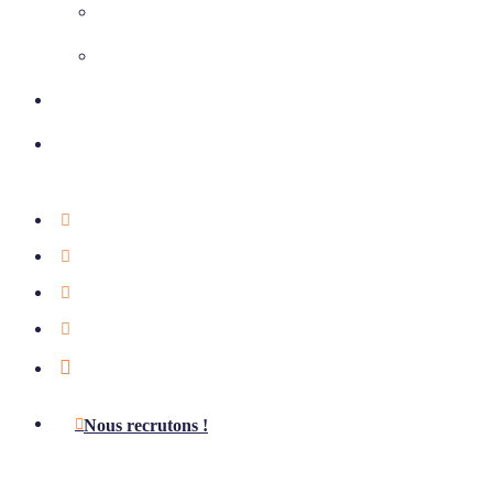
Climatisation
Chauffage et ventilation
Nos réalisations
Nous contacter
01 39 75 49 55
Étude offerte
Notre actualité
Aides & subventions
LinkedIn
Nous recrutons !