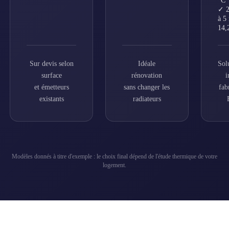
°C
✓ 2
à 5
14,
Sur devis selon
Idéale
Sol
surface
rénovation
i
et émetteurs
sans changer les
fab
existants
radiateurs
Modèles donnés à titre d'exemple : le choix final dépend de l'étude thermique de votre
logement.