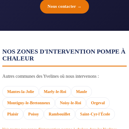
Nous contacter →
NOS ZONES D'INTERVENTION POMPE À
CHALEUR
Autres communes des Yvelines où nous intervenons :
Mantes-la-Jolie
Marly-le-Roi
Maule
Montigny-le-Bretonneux
Noisy-le-Roi
Orgeval
Plaisir
Poissy
Rambouillet
Saint-Cyr-l'École