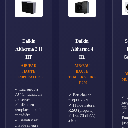
Daikin
Daikin
S
Altherma 3 H
Altherma 4
HT
H1
Ge
AIR/EAU
AIR/EAU
HAUTE
HAUTE
A
TEMPÉRATURE
TEMPÉRATURE
MO
· R290
✓ Eau jusqu'à
70 °C, radiateurs
✓ Eau chaude
✓ 
conservés
jusqu'à 75 °C
jusq
✓ Idéale en
✓ Fluide naturel
(35
remplacement de
R290 (propane)
✓
chaudière
✓ Dès 23 dB(A)
Fon
✓ Ballon d'eau
à 5 m
jus
chaude intégré