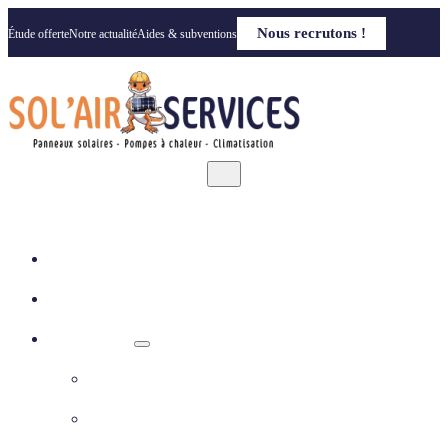
Nous recrutons !
Étude offerte
Notre actualité
Aides & subventions
Accueil
Qui sommes nous
Nos solutions
Panneaux photovoltaïques
Pompe à chaleur