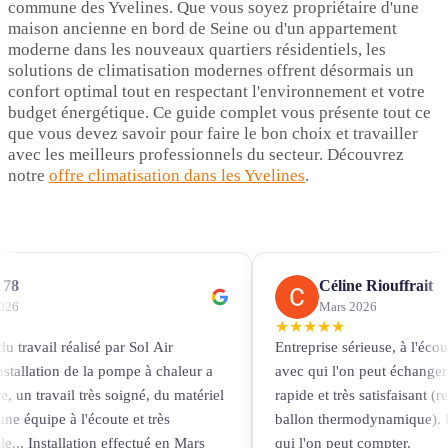
commune des Yvelines. Que vous soyez propriétaire d'une
maison ancienne en bord de Seine ou d'un appartement
moderne dans les nouveaux quartiers résidentiels, les
solutions de climatisation modernes offrent désormais un
confort optimal tout en respectant l'environnement et votre
budget énergétique. Ce guide complet vous présente tout ce
que vous devez savoir pour faire le bon choix et travailler
avec les meilleurs professionnels du secteur. Découvrez
notre
offre climatisation dans les Yvelines
.
78
Céline Riouffrait
026
Mars 2026
★
★
★
★
★
du travail réalisé par Sol Air
Entreprise sérieuse, à l'écou
installation de la pompe à chaleur a
avec qui l'on peut échanger 
, un travail très soigné, du matériel
rapide et très satisfaisant (
une équipe à l'écoute et très
ballon thermodynamique). D
e... Installation effectué en Mars
qui l'on peut compter.