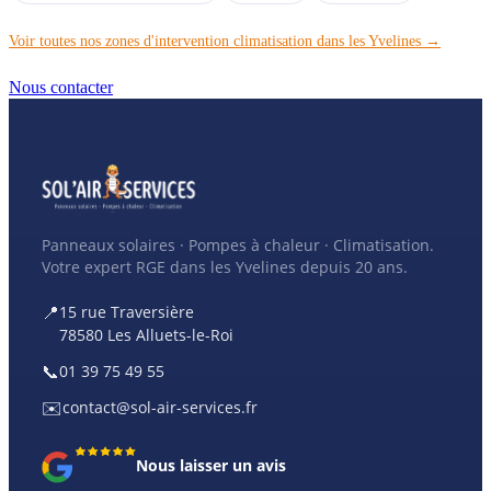
Voir toutes nos zones d'intervention climatisation dans les Yvelines →
Nous contacter
Panneaux solaires · Pompes à chaleur · Climatisation.
Votre expert RGE dans les Yvelines depuis 20 ans.
📍
15 rue Traversière
78580 Les Alluets-le-Roi
📞
01 39 75 49 55
✉️
contact@sol-air-services.fr
Nous laisser un avis