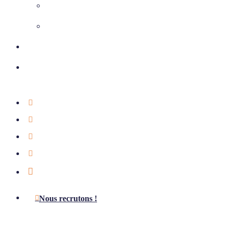
Climatisation
Chauffage et ventilation
Nos réalisations
Nous contacter
01 39 75 49 55
Étude offerte
Notre actualité
Aides & subventions
LinkedIn
Nous recrutons !