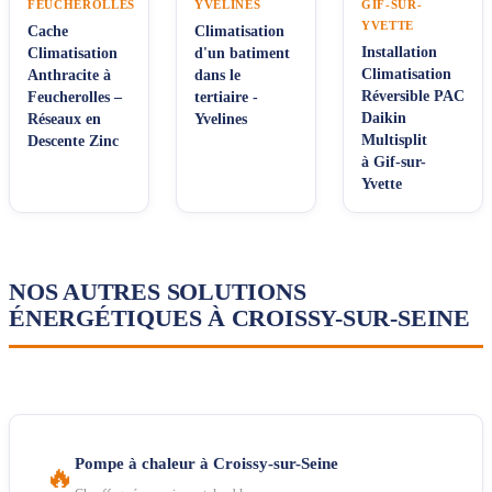
FEUCHEROLLES
YVELINES
GIF-SUR-
YVETTE
Cache
Climatisation
Installation
Climatisation
d'un batiment
Climatisation
Anthracite à
dans le
Réversible PAC
Feucherolles –
tertiaire -
Daikin
Réseaux en
Yvelines
Multisplit
Descente Zinc
à Gif-sur-
Yvette
NOS AUTRES SOLUTIONS
ÉNERGÉTIQUES À CROISSY-SUR-SEINE
Pompe à chaleur à Croissy-sur-Seine
🔥