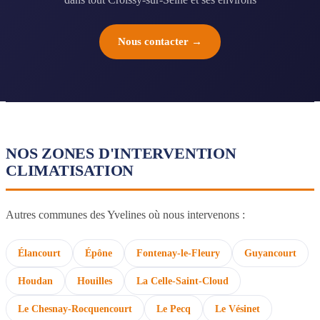
Nous contacter →
NOS ZONES D'INTERVENTION
CLIMATISATION
Autres communes des Yvelines où nous intervenons :
Élancourt
Épône
Fontenay-le-Fleury
Guyancourt
Houdan
Houilles
La Celle-Saint-Cloud
Le Chesnay-Rocquencourt
Le Pecq
Le Vésinet