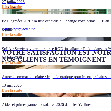
27 juillet 2026
Lire la suite
PAC agréées 2026 : la liste officielle qui change votre prime CEE au
Toutes notre actualité
8 juillet 2026
Lire la suite
Sol’Air Services, votre entreprise RGE, installateur Daikin dans les Y
VOTRE SATISFACTION EST NOTR
14 juin 2026
NOS CLIENTS EN TÉMOIGNENT
Lire la suite
Autoconsommation solaire : le guide pratique pour les propriétaires d
Nu
Avr
13 mai 2026
★
★
★
★
Lire la suite
Très satisf
Services..
Aides et primes panneaux solaires 2026 dans les Yvelines
été exempl