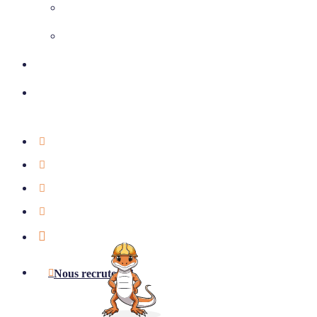
Climatisation
Chauffage et ventilation
Nos réalisations
Nous contacter
01 39 75 49 55
Étude offerte
Notre actualité
Aides & subventions
LinkedIn
Nous recrutons !