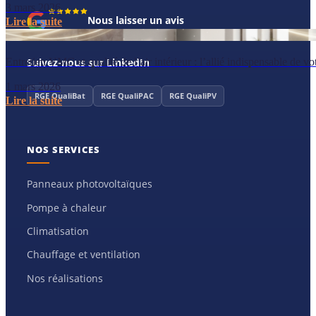
3 mars 2026
Nous laisser un avis
Lire la suite
Entretien VMC et qualité de l’air intérieur : l’allié indispensable de v
Suivez-nous sur LinkedIn
1 mars 2026
RGE QualiBat
RGE QualiPAC
RGE QualiPV
Lire la suite
NOS SERVICES
Panneaux photovoltaïques
Pompe à chaleur
Climatisation
Chauffage et ventilation
Nos réalisations