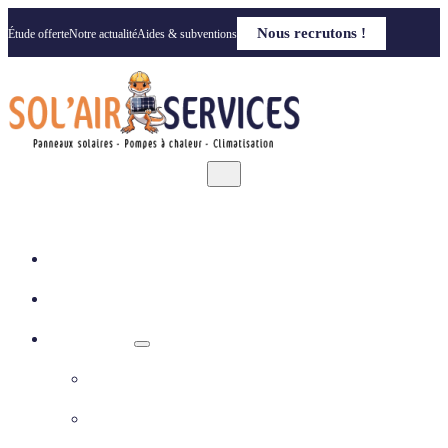
Nous recrutons !
Étude offerte
Notre actualité
Aides & subventions
Accueil
Qui sommes nous
Nos solutions
Panneaux photovoltaïques
Pompe à chaleur