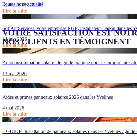
Toutes notre actualité
8 juillet 2026
Lire la suite
Sol’Air Services, votre entreprise RGE, installateur Daikin dans les Y
VOTRE SATISFACTION EST NOTR
14 juin 2026
NOS CLIENTS EN TÉMOIGNENT
Lire la suite
Autoconsommation solaire : le guide pratique pour les propriétaires d
Nub
Avri
13 mai 2026
★
★
★
★
★
Lire la suite
Très satisfa
Services...
Aides et primes panneaux solaires 2026 dans les Yvelines
été exempla
de qualité e
4 mai 2026
professionn
Lire la suite
2026... A 
Lire la suit
– GUIDE- Installation de panneaux solaires dans les Yvelines : guide 