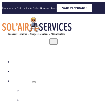
Nous recrutons !
Étude offerte
Notre actualité
Aides & subventions
Accueil
Qui sommes nous
Nos solutions
Panneaux photovoltaïques
Pompe à chaleur