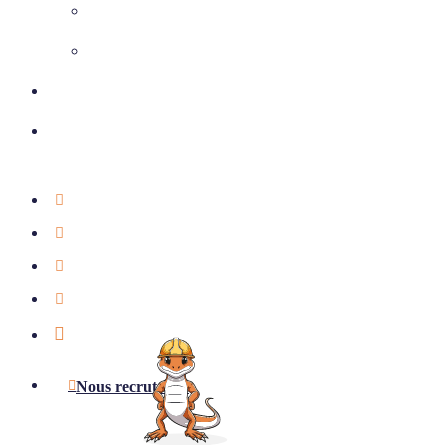
Climatisation
Chauffage et ventilation
Nos réalisations
Nous contacter
01 39 75 49 55
Étude offerte
Notre actualité
Aides & subventions
LinkedIn
Nous recrutons !