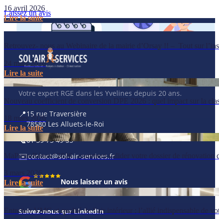
16 avril 2026
Laissez un avis
Lire la suite
Retrouvez- nous au Webinaire de la mairie d’Orsay !! – Tout sur l’ins
24 mars 2026
Lire la suite
Panneaux solaires · Pompes à chaleur · Climatisation.
Votre expert RGE dans les Yvelines depuis 20 ans.
Nouveau coefficient de conversion DPE 2026 : quel impact sur la class
📍
15 rue Traversière
18 mars 2026
78580 Les Alluets-le-Roi
Lire la suite
📞
01 39 75 49 55
✉️
contact@sol-air-services.fr
MaPrimeRénov’ 2026 : comment valider votre dossier de rénovation d’
3 mars 2026
Nous laisser un avis
Lire la suite
Entretien VMC et qualité de l’air intérieur : l’allié indispensable de v
Suivez-nous sur LinkedIn