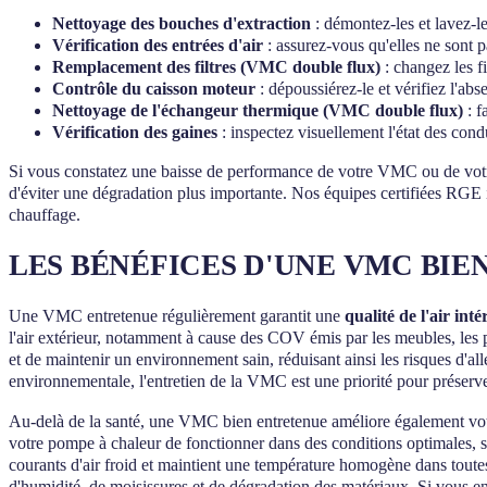
Nettoyage des bouches d'extraction
: démontez-les et lavez-le
Vérification des entrées d'air
: assurez-vous qu'elles ne sont 
Remplacement des filtres (VMC double flux)
: changez les f
Contrôle du caisson moteur
: dépoussiérez-le et vérifiez l'ab
Nettoyage de l'échangeur thermique (VMC double flux)
: f
Vérification des gaines
: inspectez visuellement l'état des condu
Si vous constatez une baisse de performance de votre VMC ou de votre 
d'éviter une dégradation plus importante. Nos équipes certifiées RGE 
chauffage.
LES BÉNÉFICES D'UNE VMC BI
Une VMC entretenue régulièrement garantit une
qualité de l'air inté
l'air extérieur, notamment à cause des COV émis par les meubles, les p
et de maintenir un environnement sain, réduisant ainsi les risques d'a
environnementale, l'entretien de la VMC est une priorité pour préserver
Au-delà de la santé, une VMC bien entretenue améliore également vo
votre pompe à chaleur de fonctionner dans des conditions optimales, 
courants d'air froid et maintient une température homogène dans toutes
d'humidité, de moisissures et de dégradation des matériaux. Si vous 